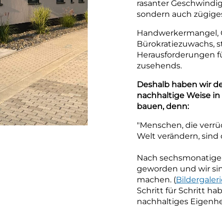
rasanter Geschwindig
sondern auch zügiges
Handwerkermangel, C
Bürokratiezuwachs, st
Herausforderungen fü
zusehends.
Deshalb haben wir de
nachhaltige Weise in
bauen, denn:
"Menschen, die verrü
Welt verändern, sind 
Nach sechsmonatiger 
geworden und wir sin
machen. (
Bildergaleri
Schritt für Schritt h
nachhaltiges Eigenhe