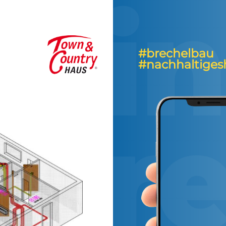
#brechelbau
#nachhaltiges