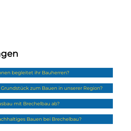
agen
nen begleitet ihr Bauherren?
n Grundstück zum Bauen in unserer Region?
usbau mit Brechelbau ab?
chhaltiges Bauen bei Brechelbau?