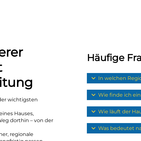
erer
Häufige Fr
t
itung
In welchen Regio
Wie finde ich ei
 der wichtigsten
Wie läuft der Ha
eines Hauses,
Weg dorthin – von der
Was bedeutet na
er, regionale