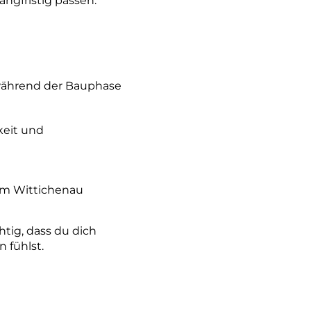
ngfristig passen.
 während der Bauphase
keit und
um Wittichenau
tig, dass du dich
 fühlst.