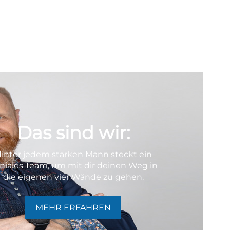
Das sind wir:
inter jedem starken Mann steckt ein
niales Team, um mit dir deinen Weg in
die eigenen vier Wände zu gehen.
MEHR ERFAHREN