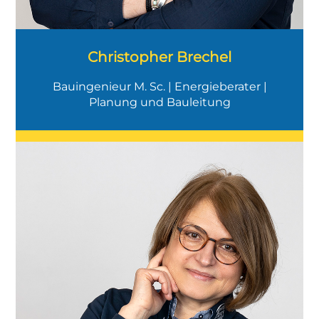
Christopher Brechel
Bauingenieur M. Sc. | Energieberater |
Planung und Bauleitung
"Wer ein Warum hat, dem ist kein Weg
zu schwer."
(Friedrich Nietzsche)
Ich plane und koordiniere das
Marketing, verkaufe selbst Häuser und
bin Ansprechpartnerin für externe
Verkäufer in unseren Musterhäusern.