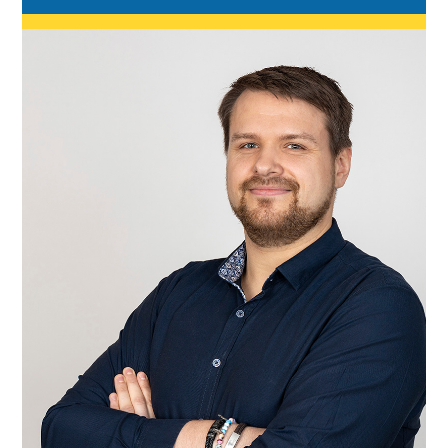
"Ein Ziel ohne Plan ist nur ein Wunsch."
(Antoine de Saint-Exupéry)
Ich bringe euch zum Ziel, kämpfe mich
durch den Ämterdschungel und
kontrolliere als Bauleiter, ob das gebaut
wird, was ich geplant habe.