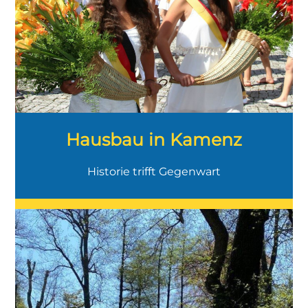
Hausbau in Kamenz
Historie trifft Gegenwart
Kleinstadtflair mit regionaler
Verwurzelung, Nähe zur Natur und
pragmatischem, schnellem Alltag.