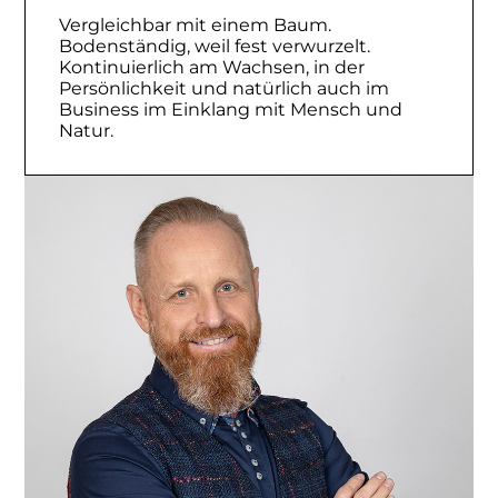
Vergleichbar mit einem Baum.
Bodenständig, weil fest verwurzelt.
Kontinuierlich am Wachsen, in der
Persönlichkeit und natürlich auch im
Business im Einklang mit Mensch und
Natur.
"Wenn wir ein Ziel und einen Plan
haben und bereit sind, Risiken und
Fehler einzugehen und als Team zu
arbeiten, können wir beschließen die
großen Herausforderungen
anzugehen."
(Scott J. Kelly)
Es ist nicht immer leicht, allen gerecht
zu werden. Manchmal ist es wichtig,
Prioritäten zu setzen und realistische
Erwartungen zu haben, sowohl für sich
selbst als auch für andere.